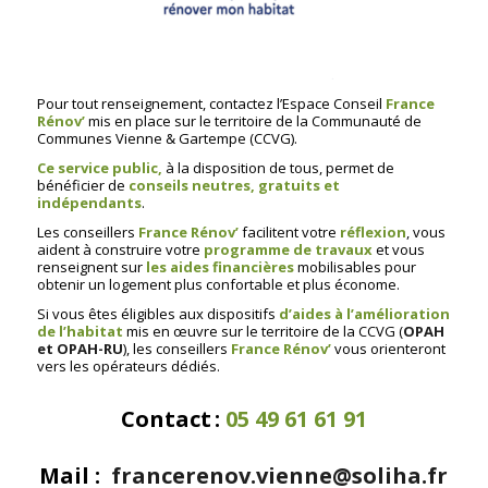
Pour tout renseignement, contactez l’Espace Conseil
France
Rénov’
mis en place sur le territoire de la Communauté de
Communes Vienne & Gartempe (CC
VG).
Ce service public,
à la disposition de tous, permet de
bénéficier de
conseils neutres, gratuits et
indépendants
.
Les conseillers
France
Rénov’
facilitent votre
réflexion
, vous
aident à construire votre
programme de travau
x
et vous
renseignent sur
les aides financières
mobilisables pour
obtenir un logement plus confortable et plus économe.
Si vous êtes éligibles aux dispositifs
d’aides à l’amélioration
de l’habitat
mis en œuvre sur le territoire de la CCVG (
OPAH
et OPAH-RU
), les conseillers
France
Rénov’
vous orienteront
vers les opérateurs dédiés.
Contact :
05 49 61 61 91
Mail :
francerenov.vienne@soliha.fr